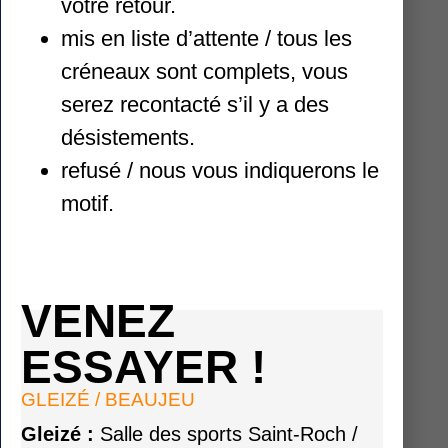
votre retour.
Avec nos 3 salles situées à Arnas,
mis en liste d’attente / tous les
Gleizé et Beaujeu, le club Vertige
créneaux sont complets, vous
accueille plus de 500 adhérents sur
serez recontacté s’il y a des
plus de 21 créneaux de cours et 9
désistements.
créneaux en accès libre pour les
refusé / nous vous indiquerons le
grimpeurs autonomes.
motif.
Nous accompagnons les débutants
de tous les âges (6 à 99 ans) puis en
perfectionnement et en compétition
VENEZ
pour les plus mordus !
ESSAYER !
Le club est labellisé par la fédération
GLEIZÉ / BEAUJEU
comme club de performance national
Gleizé :
Salle des sports Saint-Roch /
14/19 ans et club mini-perf 6/13 ans.