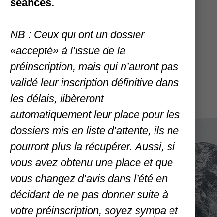
séances.
NB : Ceux qui ont un dossier
«accepté» à l’issue de la
NOS PARTENARIATS
préinscription, mais qui n’auront pas
validé leur inscription définitive dans
les délais, libèreront
automatiquement leur place pour les
dossiers mis en liste d’attente, ils ne
pourront plus la récupérer.
Aussi, si
vous avez obtenu une place et que
CLUB VERTIGE
vous changez d’avis dans l’été en
Salle St Roch
décidant de ne pas donner suite à
Rue des Peupliers
votre préinscription, soyez sympa et
69400 Gleizé