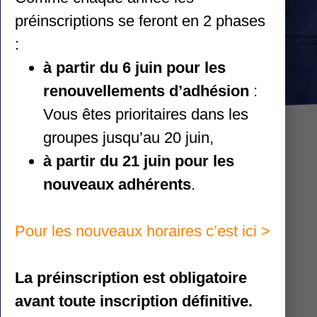
préinscriptions se feront en 2 phases
:
+
à partir du 6 juin pour les
renouvellements d’adhésion
:
Vous êtes prioritaires dans les
groupes jusqu’au 20 juin,
à partir du 21 juin pour les
News
nouveaux adhérents
.
Pour les nouveaux horaires c’est ici >
GLEIZÉ
Le créne
La préinscription est obligatoire
10h à 12
ARNAS
avant toute inscription définitive.
familles