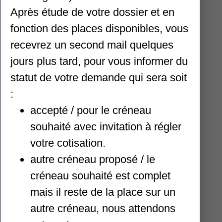
Vertige,
Après étude de votre dossier et en
fonction des places disponibles, vous
Club d'escalade
recevrez un second mail quelques
jours plus tard, pour vous informer du
LOISIR, DÉBUTANT,
statut de votre demande qui sera soit
CONFIRMÉ,
:
EN COMPÉTITION ET EN
accepté / pour le créneau
FALAISE
souhaité avec invitation à régler
votre cotisation.
autre créneau proposé / le
3 SALLES
créneau souhaité est complet
mais il reste de la place sur un
ARNAS / GLEIZÉ / BEAUJEU
autre créneau, nous attendons