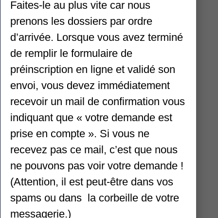
Faites-le au plus vite car nous
Arnas, fermé du 11 juillet au 17
GLEIZE ,
prenons les dossiers par ordre
août.
juillet et
d’arrivée. Lorsque vous avez terminé
Gleizé, fermé du 30 juillet au 23
22h
de remplir le formulaire de
août.
préinscription en ligne et validé son
GLEIZE , ouvert : Mardi 28
envoi, vous devez immédiatement
juillet et jeudi 30 soir 19h à 22h
recevoir un mail de confirmation vous
indiquant que « votre demande est
prise en compte ». Si vous ne
recevez pas ce mail, c’est que nous
ne pouvons pas voir votre demande !
(Attention, il est peut-être dans vos
spams ou dans la corbeille de votre
messagerie.)