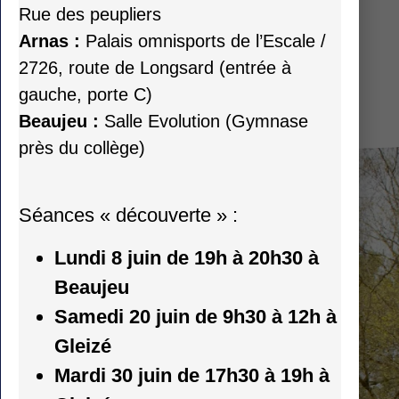
Rue des peupliers
Arnas :
Palais omnisports de l’Escale /
2726, route de Longsard (entrée à
TOUS NOS COURS
gauche, porte C)
Beaujeu :
Salle Evolution (Gymnase
près du collège)
Séances « découverte » :
Lundi 8 juin de 19h à 20h30 à
Beaujeu
Samedi 20 juin de 9h30 à 12h à
DES SORTIES
Gleizé
FALAISES
Mardi 30 juin de 17h30 à 19h à