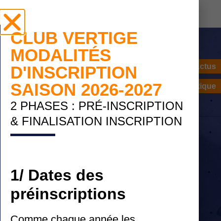
CLUB VERTIGE
MODALITÉS
Actus
D'INSCRIPTION
SAISON 2026-2027
Boutique
2 PHASES : PRÉ-INSCRIPTION
& FINALISATION INSCRIPTION
COUPE DE FRANCE
JEUNE, SÉNIOR &
1/ Dates des
VÉTÉRAN / 4 & 5
préinscriptions
AVRIL 2026
Comme chaque année les