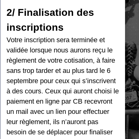
2/ Finalisation des
inscriptions
UNE ÉQUIPE
Votre inscription sera terminée et
COMPÉTITION
validée lorsque nous aurons reçu le
DYNAMIQUE &
règlement de votre cotisation, à faire
SOUDÉE
sans trop tarder et au plus tard le 6
septembre pour ceux qui s’inscrivent
CLUB DE
à des cours. Ceux qui auront choisi le
PERFORMANCE
paiement en ligne par CB recevront
NATIONALE & MINI-PERF
un mail avec un lien pour effectuer
leur règlement, ils n’auront pas
besoin de se déplacer pour finaliser