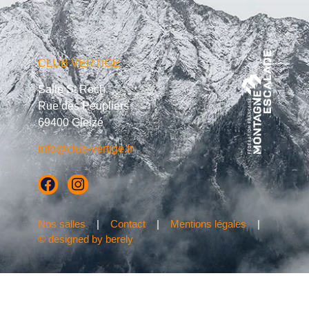
CLUB VERTIGE
Salle St Roch
Rue des Peupliers
69400 Gleizé
info@club-vertige.fr
Nos salles
|
Contact
|
Mentions légales
|
© designed by berely