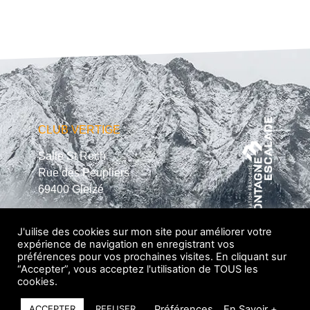
CLUB VERTIGE
Salle St Roch
Rue des Peupliers
69400 Gleizé
info@club-vertige.fr
J'uilise des cookies sur mon site pour améliorer votre
expérience de navigation en enregistrant vos
préférences pour vos prochaines visites. En cliquant sur
“Accepter”, vous acceptez l'utilisation de TOUS les
cookies.
Nos salles
|
Contact
|
Mentions légales
|
© designed by berely
Préférences
En Savoir +
ACCEPTER
REFUSER