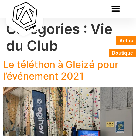
Catégories :
Vie
du Club
Actus
Boutique
Le téléthon à Gleizé pour
l’événement 2021